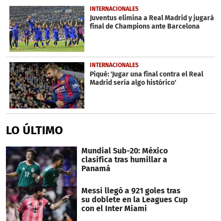
32
INTERNACIONALES
seconds
Juventus elimina a Real Madrid y jugará
final de Champions ante Barcelona
INTERNACIONALES
Piqué: 'Jugar una final contra el Real
Madrid sería algo histórico'
LO ÚLTIMO
Mundial Sub-20: México
clasifica tras humillar a
Panamá
Messi llegó a 921 goles tras
su doblete en la Leagues Cup
con el Inter Miami