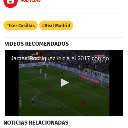
AGENCIAS
Iker Casillas
Real Madrid
VIDEOS RECOMENDADOS
James Rodríguez inicia el 2017 con doblete en el Bernabéu
0
NOTICIAS
RELACIONADAS
seconds
of