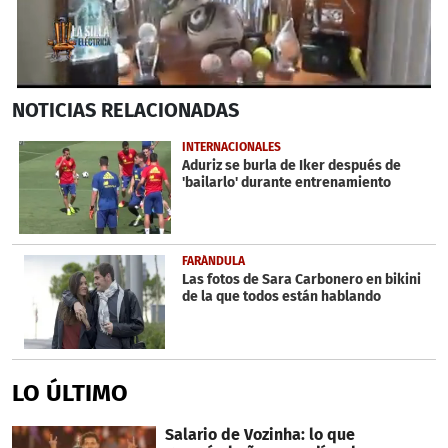
0
NOTICIAS
RELACIONADAS
seconds
of
3
INTERNACIONALES
minutes,
Aduriz se burla de Iker después de
10
'bailarlo' durante entrenamiento
seconds
FARÁNDULA
Las fotos de Sara Carbonero en bikini
de la que todos están hablando
LO ÚLTIMO
Salario de Vozinha: lo que