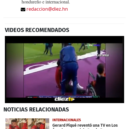
hondureño e internacional.
redaccion@diez.hn
VIDEOS RECOMENDADOS
0
NOTICIAS
RELACIONADAS
seconds
of
31
INTERNACIONALES
seconds
Gerard Piqué reventó una TV en Los