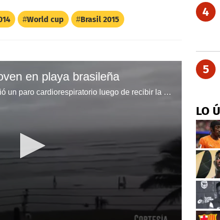
4
014
World cup
Brasil 2015
5
oven en playa brasileña
Taline Campos, de 25 años, sufrió un paro cardiorespiratorio luego de recibir la descarga en su cabeza
LO 