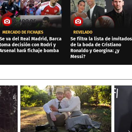
MERCADO DE FICHAJES
REVELADO
Se va del Real Madrid, Barca
Se filtra la lista de invitados
toma decisión con Rodri y
de la boda de Cristiano
Arsenal hará fichaje bomba
Ronaldo y Georgina: ¿y
Messi?