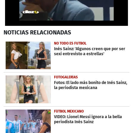
0
NOTICIAS
RELACIONADAS
seconds
of
58
NO TODO ES FUTBOL
seconds
Inés Sainz: 'Algunos creen que por ser
sexi entrevisto a estrellas'
FOTOGALERÍAS
Fotos: El lado más bonito de Inés Sainz,
la periodista mexicana
FÚTBOL MEXICANO
VIDEO: Lionel Messi ignora a la bella
periodista Inés Sainz