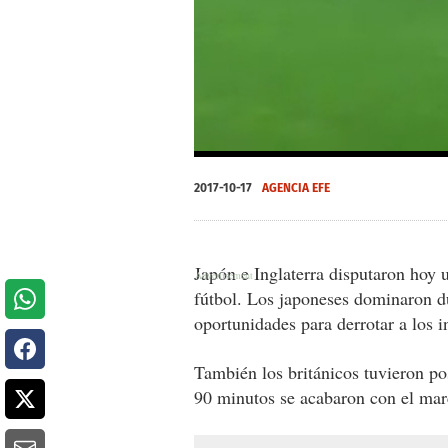
0
seconds
2017-10-17
AGENCIA EFE
of
0
seconds
Volume
0%
Japón e Inglaterra disputaron hoy
fútbol. Los japoneses dominaron du
oportunidades para derrotar a los i
También los británicos tuvieron po
90 minutos se acabaron con el marc