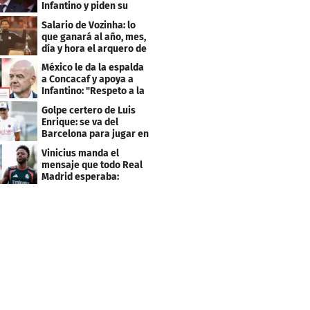
Infantino y piden su
salida de la FIFA
Salario de Vozinha: lo
que ganará al año, mes,
día y hora el arquero de
Cabo Verde
México le da la espalda
a Concacaf y apoya a
Infantino: "Respeto a la
gobernanza"
Golpe certero de Luis
Enrique: se va del
Barcelona para jugar en
el PSG
Vinicius manda el
mensaje que todo Real
Madrid esperaba:
"Mourinho..."