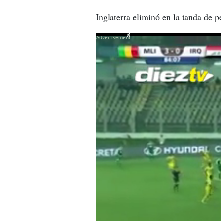
Inglaterra eliminó en la tanda de p
X
X