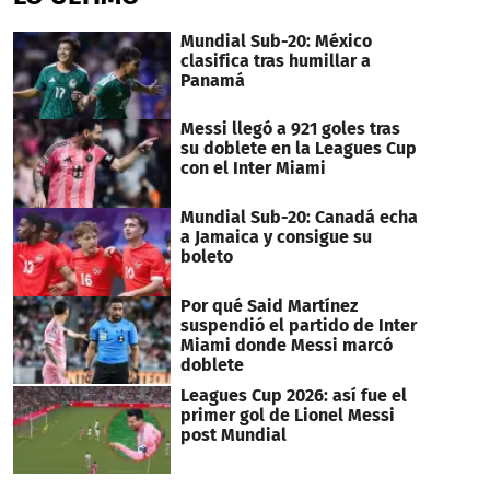
4
minutes,
35
Mundial Sub-20: México
seconds
clasifica tras humillar a
Panamá
Messi llegó a 921 goles tras
su doblete en la Leagues Cup
con el Inter Miami
Mundial Sub-20: Canadá echa
a Jamaica y consigue su
boleto
Por qué Said Martínez
suspendió el partido de Inter
Miami donde Messi marcó
doblete
Leagues Cup 2026: así fue el
primer gol de Lionel Messi
post Mundial