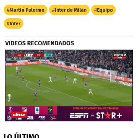
Martín Palermo
Inter de Milán
Equipo
Inter
VIDEOS RECOMENDADOS
0
seconds
of
LO ÚLTIMO