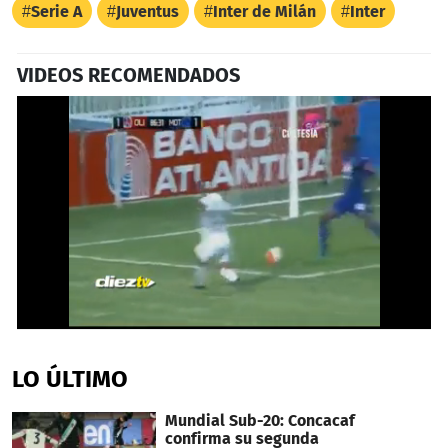
Serie A
Juventus
Inter de Milán
Inter
VIDEOS RECOMENDADOS
Próximo
0
seconds
of
LO ÚLTIMO
22
seconds
Mundial Sub-20: Concacaf
confirma su segunda