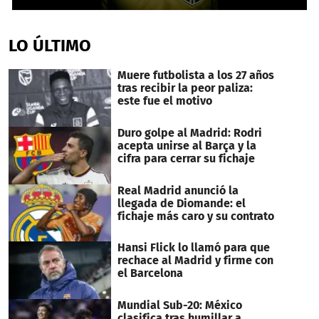
0
seconds
of
LO ÚLTIMO
41
seconds
Muere futbolista a los 27 años
tras recibir la peor paliza:
este fue el motivo
Duro golpe al Madrid: Rodri
acepta unirse al Barça y la
cifra para cerrar su fichaje
Real Madrid anunció la
llegada de Diomande: el
fichaje más caro y su contrato
Hansi Flick lo llamó para que
rechace al Madrid y firme con
el Barcelona
Mundial Sub-20: México
clasifica tras humillar a