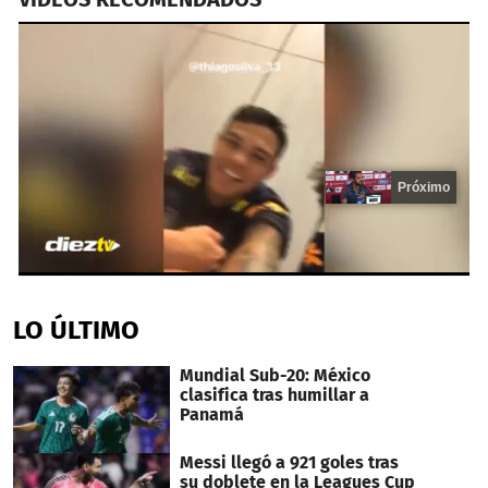
Próximo
0
seconds
of
LO ÚLTIMO
17
seconds
Mundial Sub-20: México
clasifica tras humillar a
Panamá
Messi llegó a 921 goles tras
su doblete en la Leagues Cup