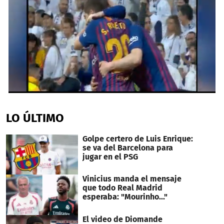
0
seconds
of
LO ÚLTIMO
55
seconds
Golpe certero de Luis Enrique:
se va del Barcelona para
jugar en el PSG
Vinicius manda el mensaje
que todo Real Madrid
esperaba: "Mourinho..."
El video de Diomande