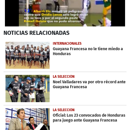
0
NOTICIAS
RELACIONADAS
seconds
of
1
INTERNACIONALES
minute,
Guayana Francesa no le tiene miedo a
24
Honduras
seconds
LA SELECCIÓN
Noel Valladares va por otro récord ante
Guayana Francesa
LA SELECCIÓN
Oficial: Los 23 convocados de Honduras
para juego ante Guayana Francesa