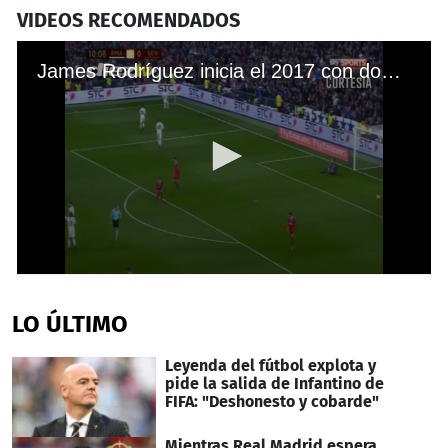
VIDEOS RECOMENDADOS
James Rodríguez inicia el 2017 con doblete en el Bernabéu
0
seconds
of
LO ÚLTIMO
32
seconds
Leyenda del fútbol explota y
pide la salida de Infantino de
FIFA: "Deshonesto y cobarde"
Mientras Real Madrid espera