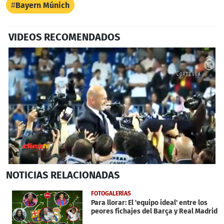
Bayern Múnich
VIDEOS RECOMENDADOS
0
NOTICIAS
RELACIONADAS
seconds
of
1
FOTOGALERÍAS
minute,
Para llorar: El 'equipo ideal' entre los
8
peores fichajes del Barça y Real Madrid
seconds