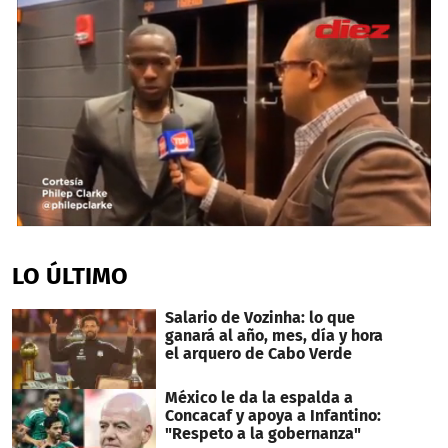
0
seconds
of
LO ÚLTIMO
1
minute,
15
Salario de Vozinha: lo que
seconds
ganará al año, mes, día y hora
el arquero de Cabo Verde
México le da la espalda a
Concacaf y apoya a Infantino:
"Respeto a la gobernanza"