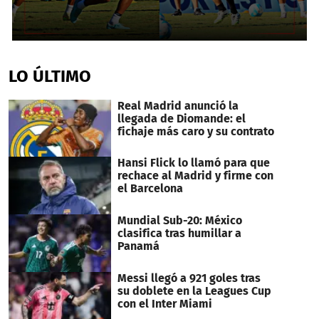
0
seconds
of
LO ÚLTIMO
18
minutes,
47
Real Madrid anunció la
seconds
llegada de Diomande: el
fichaje más caro y su contrato
Hansi Flick lo llamó para que
rechace al Madrid y firme con
el Barcelona
Mundial Sub-20: México
clasifica tras humillar a
Panamá
Messi llegó a 921 goles tras
su doblete en la Leagues Cup
con el Inter Miami