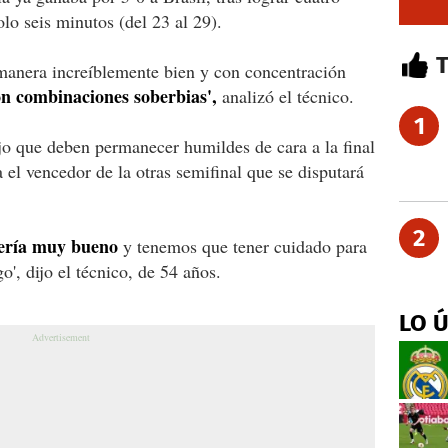
olo seis minutos (del 23 al 29).
 manera increíblemente bien y con concentración
n combinaciones soberbias',
analizó el técnico.
1
ijo que deben permanecer humildes de cara a la final
el vencedor de la otras semifinal que se disputará
.
2
ería muy bueno
y tenemos que tener cuidado para
', dijo el técnico, de 54 años.
LO 