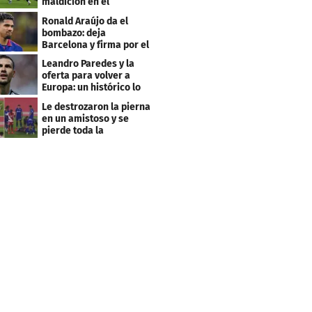
maldición en el
premundial Sub-20
Ronald Araújo da el
bombazo: deja
Barcelona y firma por el
club menos pensado
Leandro Paredes y la
oferta para volver a
Europa: un histórico lo
quiere comprar
Le destrozaron la pierna
en un amistoso y se
pierde toda la
temporada en LaLiga