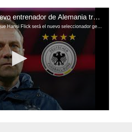
Hansi Flick será el nuevo entrenador de Alemania tras la Eurocopa y por tres años
En Alemania ya dan por hecho que Hansi Flick será el nuevo seleccionador germano. Ocupará el lugar de Joachim Löw.