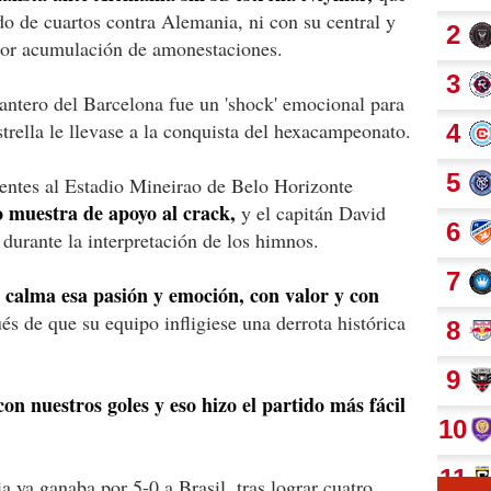
ido de cuartos contra Alemania, ni con su central y
por acumulación de amonestaciones.
lantero del Barcelona fue un 'shock' emocional para
trella le llevase a la conquista del hexacampeonato.
tentes al Estadio Mineirao de Belo Horizonte
 muestra de apoyo al crack,
y el capitán David
 durante la interpretación de los himnos.
 calma esa pasión y emoción, con valor y con
s de que su equipo infligiese una derrota histórica
n nuestros goles y eso hizo el partido más fácil
 ya ganaba por 5-0 a Brasil, tras lograr cuatro