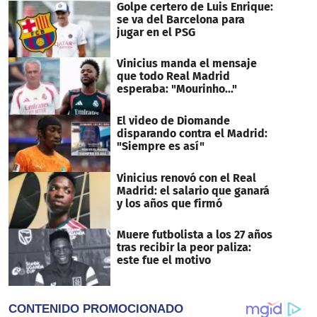
16
Golpe certero de Luis Enrique:
seconds
se va del Barcelona para
jugar en el PSG
Vinicius manda el mensaje
que todo Real Madrid
esperaba: "Mourinho..."
El video de Diomande
disparando contra el Madrid:
"Siempre es así"
Vinicius renovó con el Real
Madrid: el salario que ganará
y los años que firmó
Muere futbolista a los 27 años
tras recibir la peor paliza:
este fue el motivo