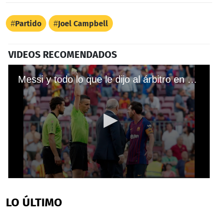
Partido
Joel Campbell
VIDEOS RECOMENDADOS
Messi y todo lo que le dijo al árbitro en el Barcelona-Bilbao
0
seconds
of
LO ÚLTIMO
1
minute,