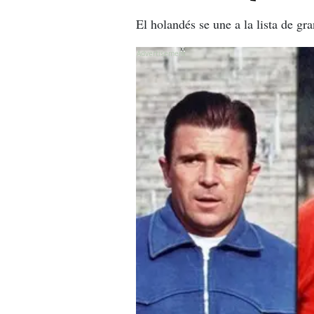
El holandés se une a la lista de gra
X
X