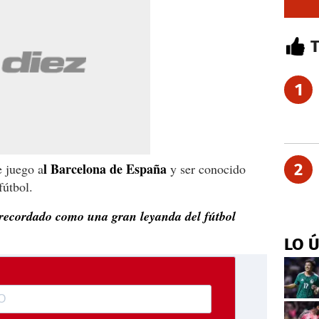
1
l Barcelona de España
2
e juego a
y ser conocido
fútbol.
 recordado como una gran leyanda del fútbol
LO 