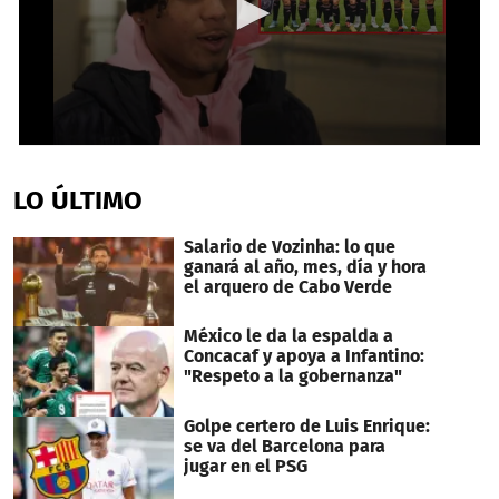
0
seconds
of
LO ÚLTIMO
2
minutes,
51
Salario de Vozinha: lo que
seconds
ganará al año, mes, día y hora
el arquero de Cabo Verde
México le da la espalda a
Concacaf y apoya a Infantino:
"Respeto a la gobernanza"
Golpe certero de Luis Enrique:
se va del Barcelona para
jugar en el PSG