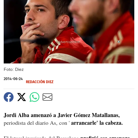
X
Foto: Diez
2014-06-24
REDACCIÓN DIEZ
Jordi Alba amenazó a Javier Gómez Matallanas,
arrancarle' la cabeza.
periodista del diario As, con '
profirió esa amenaza,
El lateral izquierdo del Barcelona