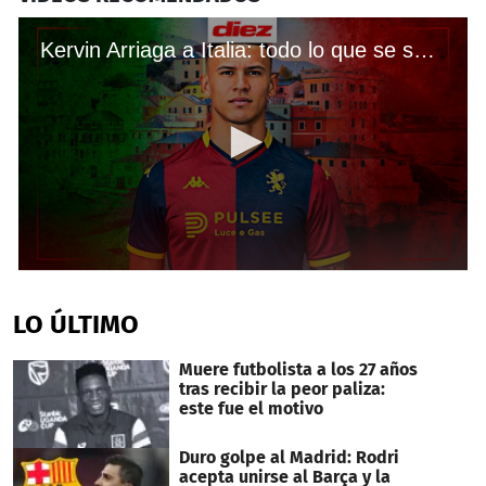
Kervin Arriaga a Italia: todo lo que se sabe del posible traspaso del hondureño a Genoa
0
seconds
of
LO ÚLTIMO
3
minutes,
46
Muere futbolista a los 27 años
seconds
tras recibir la peor paliza:
este fue el motivo
Duro golpe al Madrid: Rodri
acepta unirse al Barça y la