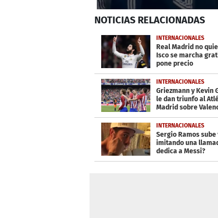
0
NOTICIAS
RELACIONADAS
seconds
of
1
INTERNACIONALES
minute,
Real Madrid no qui
19
Isco se marcha grati
seconds
Volume
pone precio
0%
INTERNACIONALES
Griezmann y Kevin 
le dan triunfo al Atl
Madrid sobre Valen
INTERNACIONALES
Sergio Ramos sube 
imitando una llamad
dedica a Messi?