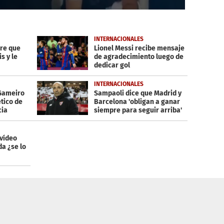
INTERNACIONALES
ere que
Lionel Messi recibe mensaje
s y le
de agradecimiento luego de
dedicar gol
INTERNACIONALES
Gameiro
Sampaoli dice que Madrid y
ético de
Barcelona 'obligan a ganar
cia
siempre para seguir arriba'
vídeo
a ¿se lo