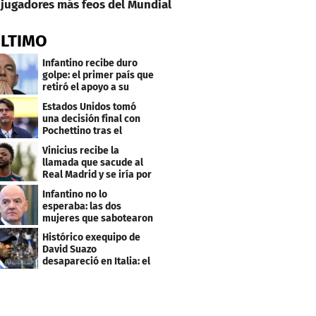
jugadores más feos del Mundial
ÚLTIMO
Infantino recibe duro
golpe: el primer país que
retiró el apoyo a su
reelección
Estados Unidos tomó
una decisión final con
Pochettino tras el
Mundial
Vinicius recibe la
llamada que sacude al
Real Madrid y se iría por
este salario
Infantino no lo
esperaba: las dos
mujeres que sabotearon
sus planes con el
Histórico exequipo de
Mundial
David Suazo
desapareció en Italia: el
fin de una era