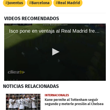
Juventus
Barcelona
Real Madrid
VIDEOS RECOMENDADOS
Isco pone en ventaja al Real Madrid frente al Granada
0
NOTICIAS
RELACIONADAS
seconds
of
29
INTERNACIONALES
seconds
Kane permite al Tottenham seguir
segundo y meterle presión al Chelsea