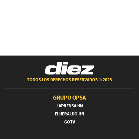
TODOS LOS DERECHOS RESERVADOS ®
2025
GRUPO OPSA
LAPRENSA.HN
ELHERALDO.HN
GOTV