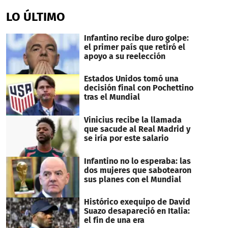
seconds
of
LO ÚLTIMO
36
seconds
Infantino recibe duro golpe:
el primer país que retiró el
apoyo a su reelección
Estados Unidos tomó una
decisión final con Pochettino
tras el Mundial
Vinicius recibe la llamada
que sacude al Real Madrid y
se iría por este salario
Infantino no lo esperaba: las
dos mujeres que sabotearon
sus planes con el Mundial
Histórico exequipo de David
Suazo desapareció en Italia:
el fin de una era