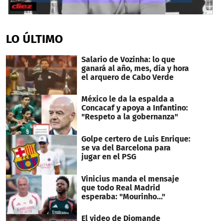
0
seconds
of
LO ÚLTIMO
2
minutes,
25
Salario de Vozinha: lo que
seconds
ganará al año, mes, día y hora
el arquero de Cabo Verde
México le da la espalda a
Concacaf y apoya a Infantino:
"Respeto a la gobernanza"
Golpe certero de Luis Enrique:
se va del Barcelona para
jugar en el PSG
Vinicius manda el mensaje
que todo Real Madrid
esperaba: "Mourinho..."
El video de Diomande