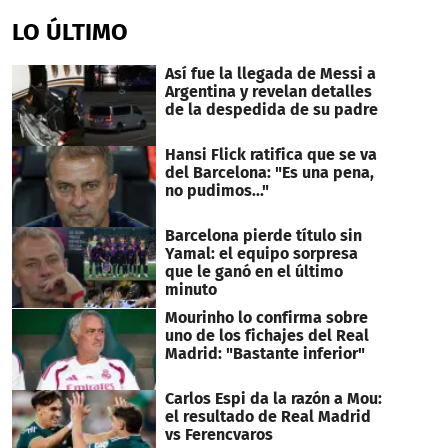
second
of
LO ÚLTIMO
2
minutes,
15
Así fue la llegada de Messi a
seconds
Argentina y revelan detalles
de la despedida de su padre
Hansi Flick ratifica que se va
del Barcelona: "Es una pena,
no pudimos..."
Barcelona pierde título sin
Yamal: el equipo sorpresa
que le ganó en el último
minuto
Mourinho lo confirma sobre
uno de los fichajes del Real
Madrid: "Bastante inferior"
Carlos Espi da la razón a Mou:
el resultado de Real Madrid
vs Ferencvaros