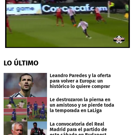
0
seconds
of
LO ÚLTIMO
1
minute,
31
Leandro Paredes y la oferta
seconds
para volver a Europa: un
histórico lo quiere comprar
Le destrozaron la pierna en
un amistoso y se pierde toda
la temporada en LaLiga
La convocatoria del Real
Madrid para el partido de
este sábado en Budapest