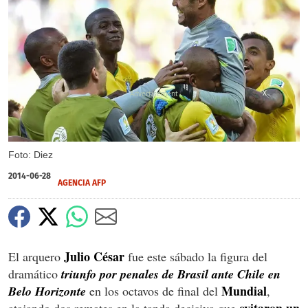
X
Foto: Diez
2014-06-28
AGENCIA AFP
Julio César
El arquero
fue este sábado la figura del
dramático
triunfo por penales de Brasil ante Chile en
Mundial
Belo Horizonte
en los octavos de final del
,
evitaron un
atajando dos remates en la tanda decisiva que