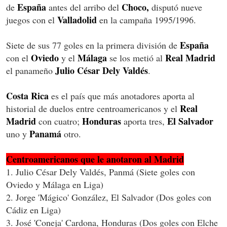
España
Choco,
de
antes del arribo del
disputó nueve
Valladolid
juegos con el
en la campaña 1995/1996.
España
Siete de sus 77 goles en la primera división de
Oviedo
Málaga
Real Madrid
con el
y el
se los metió al
Julio César Dely Valdés
el panameño
.
Costa Rica
es el país que más anotadores aporta al
Real
historial de duelos entre centroamericanos y el
Madrid
Honduras
El Salvador
con cuatro;
aporta tres,
Panamá
uno y
otro.
C
entroamericanos
que le anotaron al Madrid
1. Julio César Dely Valdés, Panmá (Siete goles con
Oviedo y Málaga en Liga)
2. Jorge 'Mágico' González, El Salvador (Dos goles con
Cádiz en Liga)
3. José 'Coneja' Cardona, Honduras (Dos goles con Elche