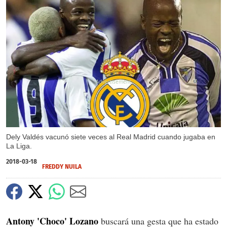
X
X
Dely Valdés vacunó siete veces al Real Madrid cuando jugaba en
La Liga.
2018-03-18
FREDDY NUILA
Antony 'Choco' Lozano
buscará una gesta que ha estado