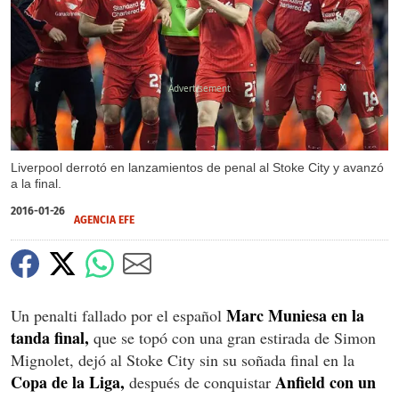
X
X
Liverpool derrotó en lanzamientos de penal al Stoke City y avanzó
a la final.
2016-01-26
AGENCIA EFE
Marc Muniesa en la
Un penalti fallado por el español
tanda final,
que se topó con una gran estirada de Simon
Mignolet, dejó al Stoke City sin su soñada final en la
Copa de la Liga,
Anfield con un
después de conquistar