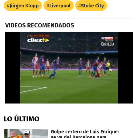
Jürgen Klopp
Liverpool
Stoke City
VIDEOS RECOMENDADOS
0
seconds
of
LO ÚLTIMO
2
minutes,
52
Golpe certero de Luis Enrique:
seconds
se va del Barcelona para