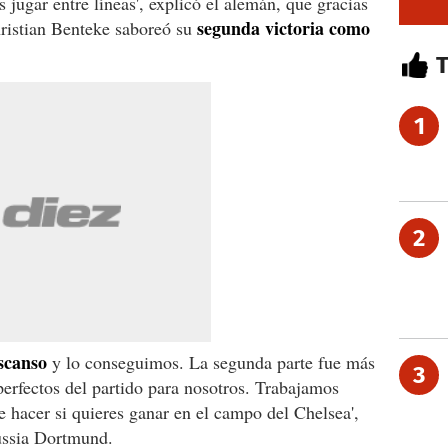
jugar entre líneas', explicó el alemán, que gracias
segunda victoria como
ristian Benteke saboreó su
1
2
scanso
y lo conseguimos. La segunda parte fue más
3
rfectos del partido para nosotros. Trabajamos
 hacer si quieres ganar en el campo del Chelsea',
russia Dortmund.