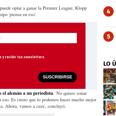
puede optar a ganar la Premier League, Klopp
4
uipo 'piensa en eso'.
5
 y recibir tus newsletters.
LO 
SUSCRIBIRSE
s el alemán a un periodista
. 'No quiero sonar
n eso. Es cierto que lo podemos hacer mucho mejor
ia. Ahora, vamos a casa', concluyó.