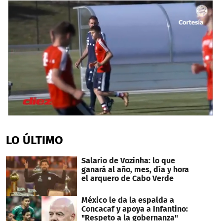
0
seconds
of
LO ÚLTIMO
2
minutes,
27
Salario de Vozinha: lo que
seconds
ganará al año, mes, día y hora
el arquero de Cabo Verde
México le da la espalda a
Concacaf y apoya a Infantino:
"Respeto a la gobernanza"