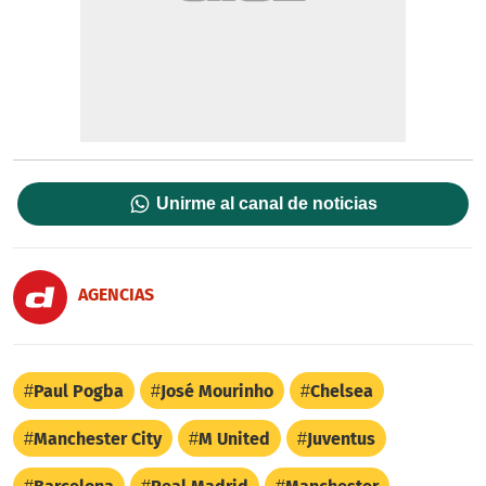
Unirme al canal de noticias
AGENCIAS
Paul Pogba
José Mourinho
Chelsea
Manchester City
M United
Juventus