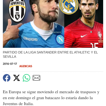
X
X
X
X
X
X
X
X
X
PARTIDO DE LA LIGA SANTANDER ENTRE EL ATHLETIC Y EL
SEVILLA
2016-07-17
AGENCIAS
En Europa se sigue moviendo el mercado de traspasos y
en este domingo el gran batacazo lo estaría dando la
Juventus de Italia.