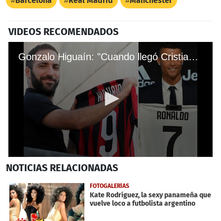
Barcelona
Real Madrid
Manchester
VIDEOS RECOMENDADOS
Gonzalo Higuaín: "Cuando llegó Cristiano, la Juventus me dio una patada”
0
NOTICIAS
RELACIONADAS
seconds
of
54
FOTOGALERÍAS
seconds
Kate Rodríguez, la sexy panameña que
vuelve loco a futbolista argentino