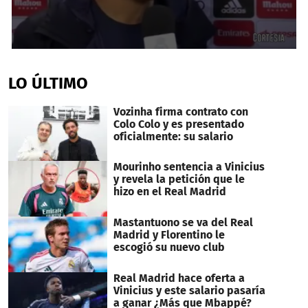
0
seconds
of
LO ÚLTIMO
1
minute,
34
Vozinha firma contrato con
seconds
Colo Colo y es presentado
oficialmente: su salario
Mourinho sentencia a Vinicius
y revela la petición que le
hizo en el Real Madrid
Mastantuono se va del Real
Madrid y Florentino le
escogió su nuevo club
Real Madrid hace oferta a
Vinicius y este salario pasaría
a ganar ¿Más que Mbappé?