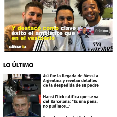
Próximo
0
seconds
of
LO ÚLTIMO
14
seconds
Así fue la llegada de Messi a
Argentina y revelan detalles
de la despedida de su padre
Hansi Flick ratifica que se va
del Barcelona: "Es una pena,
no pudimos..."