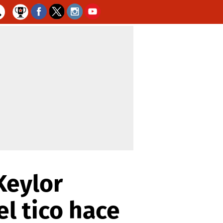
Keylor
l tico hace