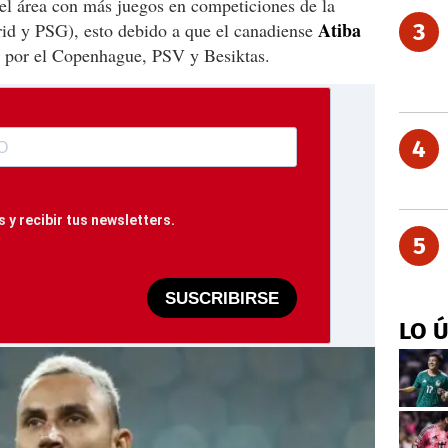
el área con más juegos en competiciones de la
Atiba
d y PSG), esto debido a que el canadiense
3
 por el Copenhague, PSV y Besiktas.
4
 y recibir tus newsletters.
5
SUSCRIBIRSE
LO 