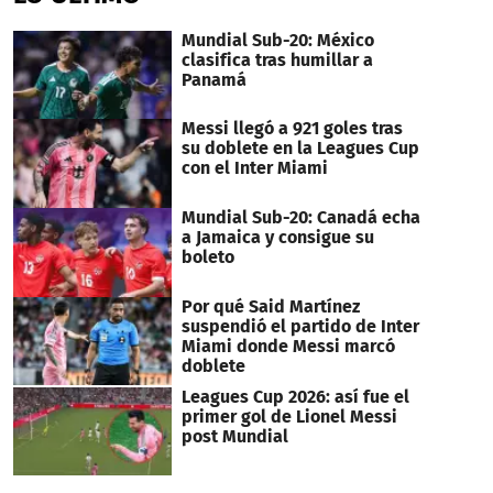
seconds
Mundial Sub-20: México
clasifica tras humillar a
Panamá
Messi llegó a 921 goles tras
su doblete en la Leagues Cup
con el Inter Miami
Mundial Sub-20: Canadá echa
a Jamaica y consigue su
boleto
Por qué Said Martínez
suspendió el partido de Inter
Miami donde Messi marcó
doblete
Leagues Cup 2026: así fue el
primer gol de Lionel Messi
post Mundial