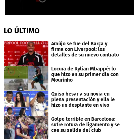
0
seconds
of
LO ÚLTIMO
2
minutes,
11
Araújo se fue del Barça y
seconds
firma con Liverpool: los
detalles de su nuevo contrato
Locura de Kylian Mbappé: lo
que hizo en su primer día con
Mourinho
Quiso besar a su novia en
plena presentación y ella le
hizo un desplante en vivo
Golpe terrible en Barcelona:
sufre rotura de ligamento y se
cae su salida del club