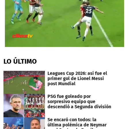
0
seconds
of
LO ÚLTIMO
32
seconds
Leagues Cup 2026: así fue el
primer gol de Lionel Messi
post Mundial
PSG fue goleado por
sorpresivo equipo que
descendió a Segunda división
Se encaró con todos: la
última polémica de Neymar