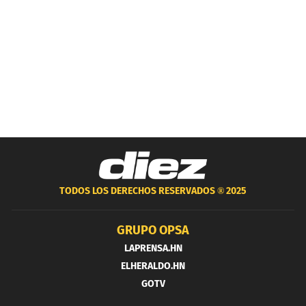
TODOS LOS DERECHOS RESERVADOS ®
2025
GRUPO OPSA
LAPRENSA.HN
ELHERALDO.HN
GOTV