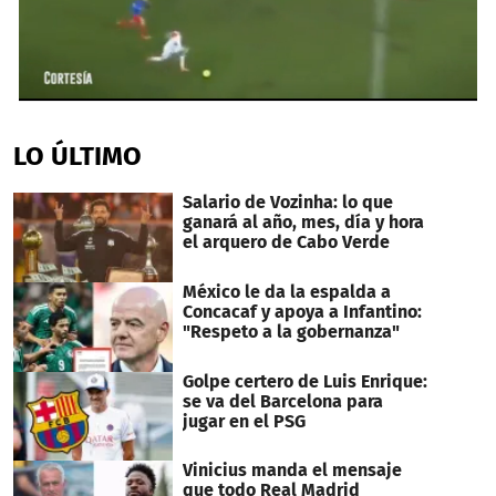
0
seconds
of
LO ÚLTIMO
1
minute,
34
Salario de Vozinha: lo que
seconds
ganará al año, mes, día y hora
el arquero de Cabo Verde
México le da la espalda a
Concacaf y apoya a Infantino:
"Respeto a la gobernanza"
Golpe certero de Luis Enrique:
se va del Barcelona para
jugar en el PSG
Vinicius manda el mensaje
que todo Real Madrid