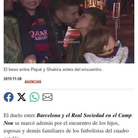
X
X
X
El beso entre Piqué y Shakira antes del encuentro.
2015-11-28
AGENCIAS
El duelo entre
Barcelona y el Real Sociedad en el Camp
Nou
se marcó además por el encuentro de los hijos,
esposas y demás familiares de los futbolistas del cuadro
catalán.