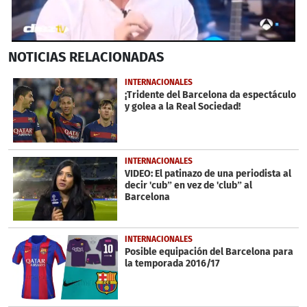
0
NOTICIAS
RELACIONADAS
seconds
of
1
INTERNACIONALES
minute,
¡Tridente del Barcelona da espectáculo
52
y golea a la Real Sociedad!
seconds
INTERNACIONALES
VIDEO: El patinazo de una periodista al
decir 'cub” en vez de 'club” al
Barcelona
INTERNACIONALES
Posible equipación del Barcelona para
la temporada 2016/17