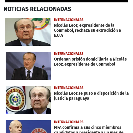
0
NOTICIAS
RELACIONADAS
seconds
of
4
INTERNACIONALES
minutes,
Nicolás Leoz, expresidente de la
2
Conmebol, rechaza su extradición a
seconds
E.U.A
INTERNACIONALES
Ordenan prisión domiciliaria a Nicolás
Leoz, expresidente de Conmebol
INTERNACIONALES
Nicolás Leoz se puso a disposición de la
justicia paraguaya
INTERNACIONALES
FIFA confirma a sus cinco miembros
candidatos a presidente a un mes de