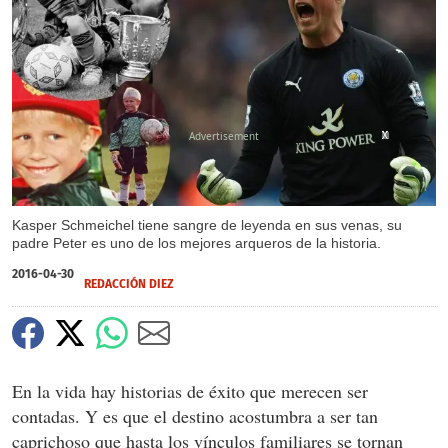
X
X
X
X
X
Kasper Schmeichel tiene sangre de leyenda en sus venas, su
padre Peter es uno de los mejores arqueros de la historia.
2016-04-30
REDACCIÓN DIEZ
En la vida hay historias de éxito que merecen ser
contadas. Y es que el destino acostumbra a ser tan
caprichoso que hasta los vínculos familiares se tornan