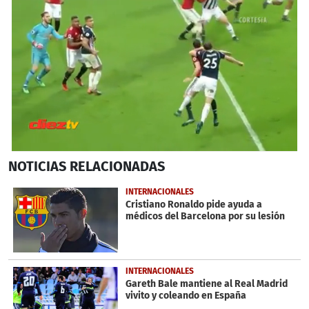
0
NOTICIAS
RELACIONADAS
seconds
of
32
INTERNACIONALES
seconds
Cristiano Ronaldo pide ayuda a
médicos del Barcelona por su lesión
INTERNACIONALES
Gareth Bale mantiene al Real Madrid
vivito y coleando en España