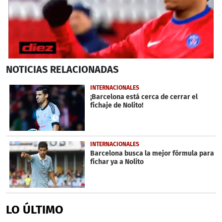
0
NOTICIAS
RELACIONADAS
seconds
of
3
INTERNACIONALES
minutes,
¡Barcelona está cerca de cerrar el
48
fichaje de Nolito!
seconds
INTERNACIONALES
Barcelona busca la mejor fórmula para
fichar ya a Nolito
LO ÚLTIMO