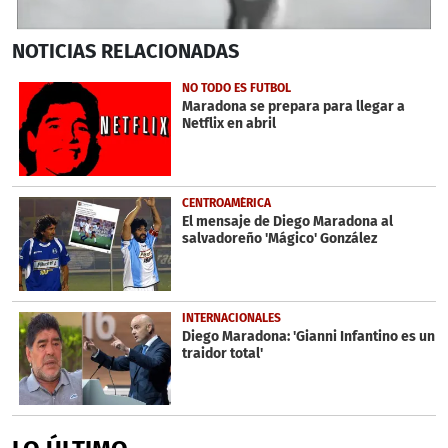
0
NOTICIAS
RELACIONADAS
seconds
of
6
NO TODO ES FUTBOL
minutes,
Maradona se prepara para llegar a
3
Netflix en abril
seconds
CENTROAMÉRICA
El mensaje de Diego Maradona al
salvadoreño 'Mágico' González
INTERNACIONALES
Diego Maradona: 'Gianni Infantino es un
traidor total'