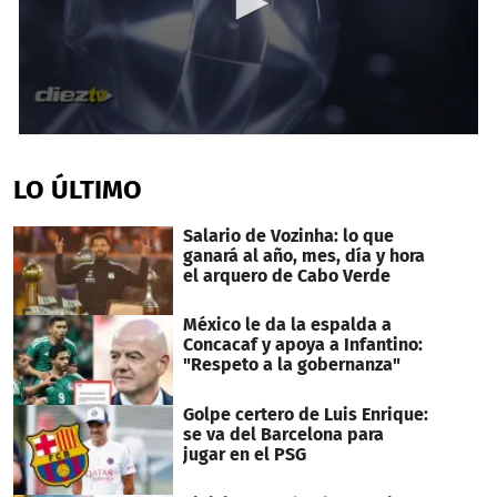
0
seconds
of
LO ÚLTIMO
1
minute,
4
Salario de Vozinha: lo que
seconds
ganará al año, mes, día y hora
el arquero de Cabo Verde
México le da la espalda a
Concacaf y apoya a Infantino:
"Respeto a la gobernanza"
Golpe certero de Luis Enrique:
se va del Barcelona para
jugar en el PSG