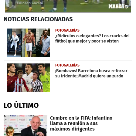
0
NOTICIAS
RELACIONADAS
seconds
of
51
FOTOGALERÍAS
seconds
¿Ridículos o elegantes? Los cracks del
fútbol que mejor y peor se visten
FOTOGALERÍAS
¡Bombazos! Barcelona busca reforzar
su tridente; Madrid quiere un zurdo
LO ÚLTIMO
Cumbre en la FIFA: Infantino
llama a reunión a sus
máximos dirigentes