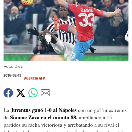
X
Foto: Diez
2016-02-13
AGENCIA AFP
Juventus ganó 1-0 al Nápoles
La
con un gol 'in extremis'
Simone Zaza en el minuto 88,
de
ampliando a 15
partidos su racha victoriosa y arrebatando a su rival el
liderato de la competición, este sábado en el duelo estelar