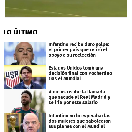
0
seconds
of
LO ÚLTIMO
2
minutes,
36
Infantino recibe duro golpe:
seconds
el primer país que retiró el
apoyo a su reelección
Estados Unidos tomó una
decisión final con Pochettino
tras el Mundial
Vinicius recibe la llamada
que sacude al Real Madrid y
se iría por este salario
Infantino no lo esperaba: las
dos mujeres que sabotearon
sus planes con el Mundial