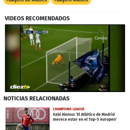
VIDEOS RECOMENDADOS
0
NOTICIAS
RELACIONADAS
seconds
of
1
CHAMPIONS LEAGUE
minute,
Xabi Alonso: 'El Atlético de Madrid
4
merece estar en el Top-5 europeo'
seconds