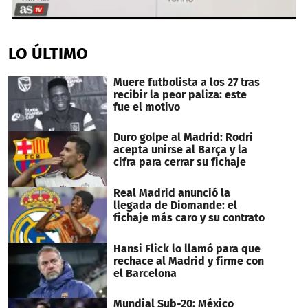
0
seconds
of
LO ÚLTIMO
31
seconds
Muere futbolista a los 27 tras
recibir la peor paliza: este
fue el motivo
Duro golpe al Madrid: Rodri
acepta unirse al Barça y la
cifra para cerrar su fichaje
Real Madrid anunció la
llegada de Diomande: el
fichaje más caro y su contrato
Hansi Flick lo llamó para que
rechace al Madrid y firme con
el Barcelona
Mundial Sub-20: México