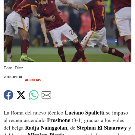
X
Foto: Diez
2016-01-30
AGENCIAS
Luciano Spalletti
La Roma del nuevo técnico
se impuso
Frosinone
al recién ascendido
(3-1) gracias a los goles
Radja Nainggolan,
Stephan El Shaarawy
del belga
de
y
Miralem Pjanic
del bosnio
en un partido bien jugado que