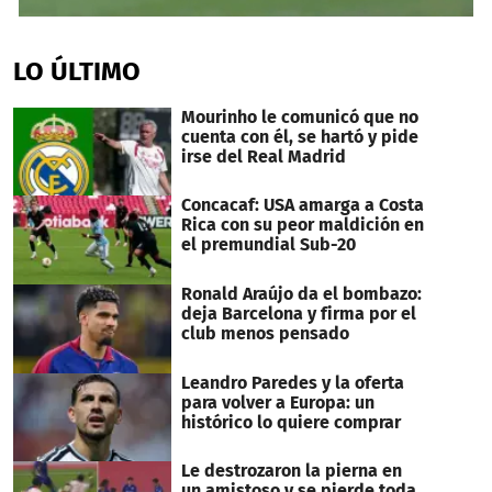
0
seconds
of
LO ÚLTIMO
41
seconds
Mourinho le comunicó que no
cuenta con él, se hartó y pide
irse del Real Madrid
Concacaf: USA amarga a Costa
Rica con su peor maldición en
el premundial Sub-20
Ronald Araújo da el bombazo:
deja Barcelona y firma por el
club menos pensado
Leandro Paredes y la oferta
para volver a Europa: un
histórico lo quiere comprar
Le destrozaron la pierna en
un amistoso y se pierde toda